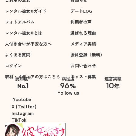
ご利用の流れ
お知らせ
レンタル彼女®ガイド
デートLOG
フォトアルバム
利用者の声
レンタル彼女®とは
選ばれる理由
人付き合いが不安な方へ
メディア実績
よくある質問
会員登録（無料）
ログイン
お問い合わせ
取材・メディアの方はこちら
キャスト募集
※
認知度
満足度
運営実績
1
96
10
No.
%
年
※自社調べ
Follow us
Youtube
X (Twitter)
Instagram
TikTok