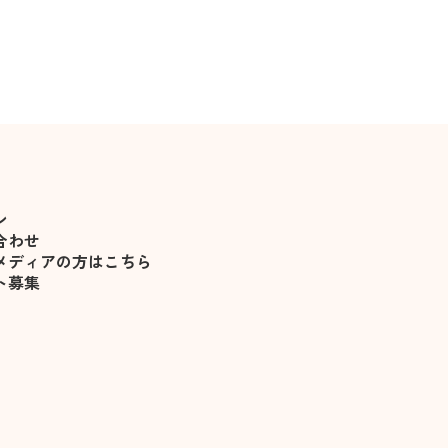
恋愛テクニック
恋愛を成就させる駆け引
ン
合わせ
メディアの方はこちら
ト募集