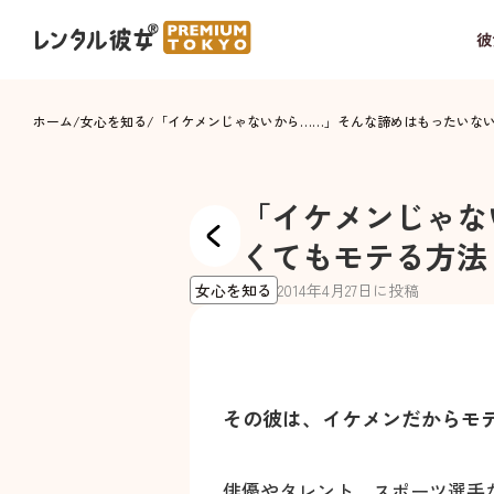
彼
ホーム
/
女心を知る
/
「イケメンじゃないから……」そんな諦めはもったいな
「イケメンじゃな
くてもモテる方法
女心を知る
2014
年
4
月
27
日に投稿
その彼は、イケメンだからモ
俳優やタレント、スポーツ選手