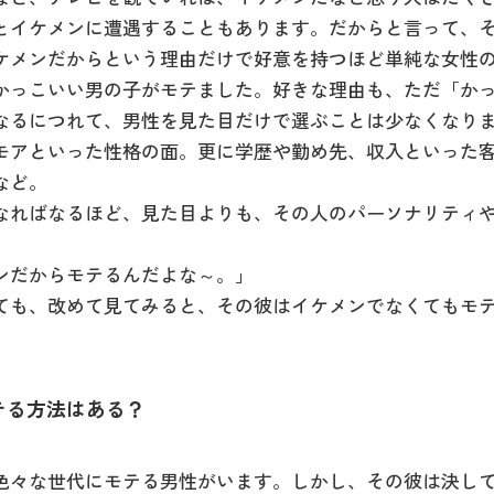
とイケメンに遭遇することもあります。だからと言って、
ケメンだからという理由だけで好意を持つほど単純な女性
かっこいい男の子がモテました。好きな理由も、ただ「か
なるにつれて、男性を見た目だけで選ぶことは少なくなり
モアといった性格の面。更に学歴や勤め先、収入といった
など。
なればなるほど、見た目よりも、その人のパーソナリティ
ンだからモテるんだよな～。」
ても、改めて見てみると、その彼はイケメンでなくてもモ
テる方法はある？
色々な世代にモテる男性がいます。しかし、その彼は決し