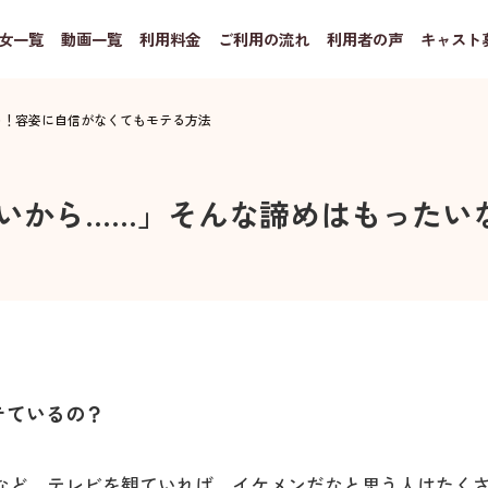
女一覧
動画一覧
利用料金
ご利用の流れ
利用者の声
キャスト
い！容姿に自信がなくてもモテる方法
いから……」そんな諦めはもったい
テているの？
など、テレビを観ていれば、イケメンだなと思う人はたく