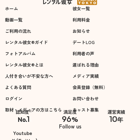
ホーム
彼女一覧
動画一覧
利用料金
ご利用の流れ
お知らせ
レンタル彼女®ガイド
デートLOG
フォトアルバム
利用者の声
レンタル彼女®とは
選ばれる理由
人付き合いが不安な方へ
メディア実績
よくある質問
会員登録（無料）
ログイン
お問い合わせ
取材・メディアの方はこちら
キャスト募集
※
認知度
満足度
運営実績
1
96
10
No.
%
年
※自社調べ
Follow us
Youtube