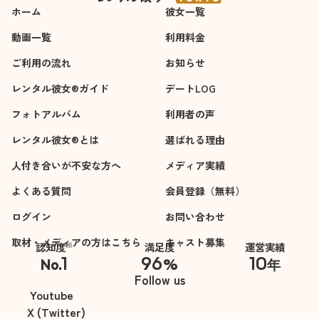
ホーム
彼女一覧
動画一覧
利用料金
ご利用の流れ
お知らせ
レンタル彼女®ガイド
デートLOG
フォトアルバム
利用者の声
レンタル彼女®とは
選ばれる理由
人付き合いが不安な方へ
メディア実績
よくある質問
会員登録（無料）
ログイン
お問い合わせ
取材・メディアの方はこちら
キャスト募集
※
認知度
満足度
運営実績
1
96
10
No.
%
年
※自社調べ
Follow us
Youtube
X (Twitter)