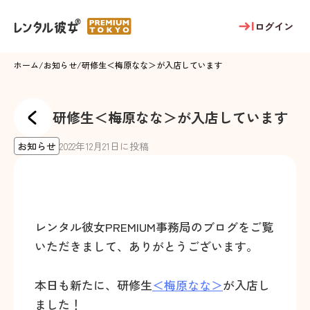
ログイン
ホーム
/
お知らせ
/
研修生＜梅原なな＞が入店しています
研修生＜梅原なな＞が入店しています
お知らせ
2022
年
12
月
21
日に投稿
レンタル彼女PREMIUM事務局のブログをご覧
いただきまして、ありがとうございます。
本日も新たに、研修生
＜梅原なな＞
が入店し
ました！