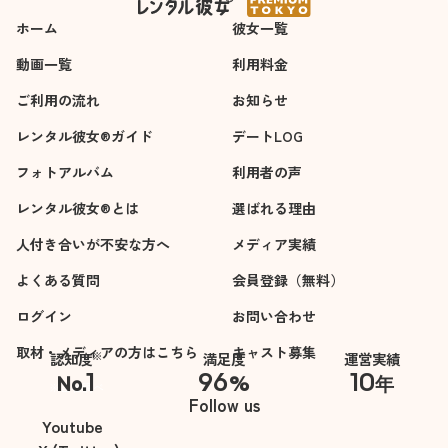
ホーム
彼女一覧
動画一覧
利用料金
ご利用の流れ
お知らせ
レンタル彼女®ガイド
デートLOG
フォトアルバム
利用者の声
レンタル彼女®とは
選ばれる理由
人付き合いが不安な方へ
メディア実績
よくある質問
会員登録（無料）
ログイン
お問い合わせ
取材・メディアの方はこちら
キャスト募集
※
認知度
満足度
運営実績
1
96
10
No.
%
年
※自社調べ
Follow us
Youtube