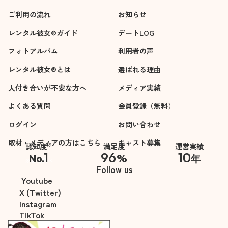
ご利用の流れ
お知らせ
レンタル彼女®ガイド
デートLOG
フォトアルバム
利用者の声
レンタル彼女®とは
選ばれる理由
人付き合いが不安な方へ
メディア実績
よくある質問
会員登録（無料）
ログイン
お問い合わせ
取材・メディアの方はこちら
キャスト募集
※
認知度
満足度
運営実績
1
96
10
No.
%
年
※自社調べ
Follow us
Youtube
X (Twitter)
Instagram
TikTok