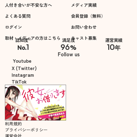
人付き合いが不安な方へ
メディア実績
よくある質問
会員登録（無料）
ログイン
お問い合わせ
取材・メディアの方はこちら
キャスト募集
※
認知度
満足度
運営実績
1
96
10
No.
%
年
※自社調べ
Follow us
Youtube
X (Twitter)
Instagram
TikTok
利用規約
プライバシーポリシー
運営会社