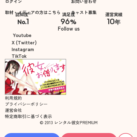
ログイン
お問い合わせ
取材・メディアの方はこちら
キャスト募集
※
認知度
満足度
運営実績
1
96
10
No.
%
年
※自社調べ
Follow us
Youtube
X (Twitter)
Instagram
TikTok
利用規約
プライバシーポリシー
運営会社
特定商取引に基づく表示
© 2013 レンタル彼女PREMIUM