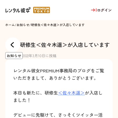
ログイン
ホーム
/
お知らせ
/
研修生＜佐々木遥＞が入店しています
研修生＜佐々木遥＞が入店しています
お知らせ
2022
年
3
月
10
日に投稿
レンタル彼女PREMIUM事務局のブログをご覧
いただきまして、ありがとうございます。
本日も新たに、研修生
＜佐々木遥＞
が入店し
ました！
デビューに先駆けて、さっそくツイッター活