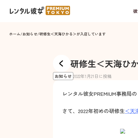
彼
ホーム
/
お知らせ
/
研修生＜天海ひかる＞が入店しています
研修生＜天海ひ
お知らせ
2022
年
1
月
21
日に投稿
レンタル彼女PREMIUM事務
さて、2022年初めの研修生
＜天