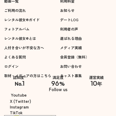
動画一覧
利用料金
ご利用の流れ
お知らせ
レンタル彼女®ガイド
デートLOG
フォトアルバム
利用者の声
レンタル彼女®とは
選ばれる理由
人付き合いが不安な方へ
メディア実績
よくある質問
会員登録（無料）
ログイン
お問い合わせ
取材・メディアの方はこちら
キャスト募集
※
認知度
満足度
運営実績
1
96
10
No.
%
年
※自社調べ
Follow us
Youtube
X (Twitter)
Instagram
TikTok