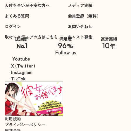
人付き合いが不安な方へ
メディア実績
よくある質問
会員登録（無料）
ログイン
お問い合わせ
取材・メディアの方はこちら
キャスト募集
※
認知度
満足度
運営実績
1
96
10
No.
%
年
※自社調べ
Follow us
Youtube
X (Twitter)
Instagram
TikTok
利用規約
プライバシーポリシー
運営会社