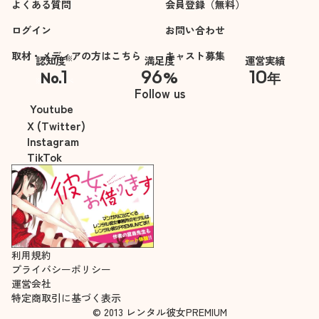
よくある質問
会員登録（無料）
ログイン
お問い合わせ
取材・メディアの方はこちら
キャスト募集
※
認知度
満足度
運営実績
1
96
10
No.
%
年
※自社調べ
Follow us
Youtube
X (Twitter)
Instagram
TikTok
利用規約
プライバシーポリシー
運営会社
特定商取引に基づく表示
© 2013 レンタル彼女PREMIUM