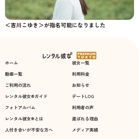
＜吉川こゆき＞が指名可能になりました
＜杉崎澪＞の新しい写真が追加されました
ホーム
彼女一覧
動画一覧
利用料金
ご利用の流れ
お知らせ
レンタル彼女®ガイド
デートLOG
フォトアルバム
利用者の声
レンタル彼女®とは
選ばれる理由
人付き合いが不安な方へ
メディア実績