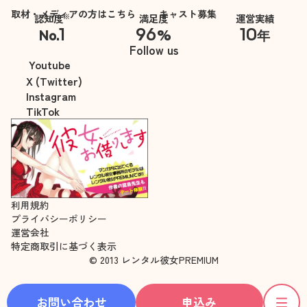
取材・メディアの方はこちら
キャスト募集
※
認知度
満足度
運営実績
1
96
10
No.
%
年
※自社調べ
Follow us
Youtube
X (Twitter)
Instagram
TikTok
利用規約
プライバシーポリシー
運営会社
特定商取引に基づく表示
© 2013 レンタル彼女PREMIUM
お問い合わせ
申込み