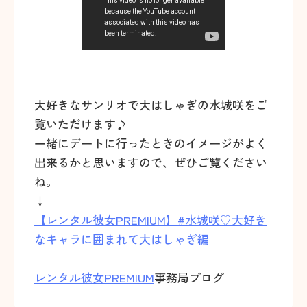
大好きなサンリオで大はしゃぎの水城咲をご
覧いただけます♪
一緒にデートに行ったときのイメージがよく
出来るかと思いますので、ぜひご覧ください
ね。
↓
【レンタル彼女PREMIUM】#水城咲♡大好き
なキャラに囲まれて大はしゃぎ編
レンタル彼女PREMIUM
事務局ブログ