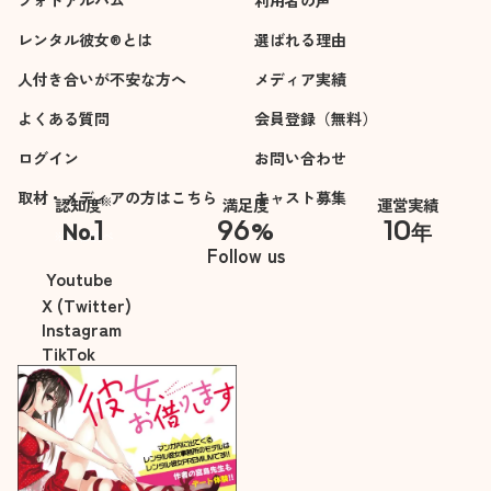
フォトアルバム
利用者の声
レンタル彼女®とは
選ばれる理由
人付き合いが不安な方へ
メディア実績
よくある質問
会員登録（無料）
ログイン
お問い合わせ
取材・メディアの方はこちら
キャスト募集
※
認知度
満足度
運営実績
1
96
10
No.
%
年
※自社調べ
Follow us
Youtube
X (Twitter)
Instagram
TikTok