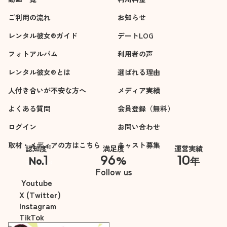
ご利用の流れ
お知らせ
レンタル彼女®ガイド
デートLOG
フォトアルバム
利用者の声
レンタル彼女®とは
選ばれる理由
人付き合いが不安な方へ
メディア実績
よくある質問
会員登録（無料）
ログイン
お問い合わせ
取材・メディアの方はこちら
キャスト募集
※
認知度
満足度
運営実績
1
96
10
No.
%
年
※自社調べ
Follow us
Youtube
X (Twitter)
Instagram
TikTok