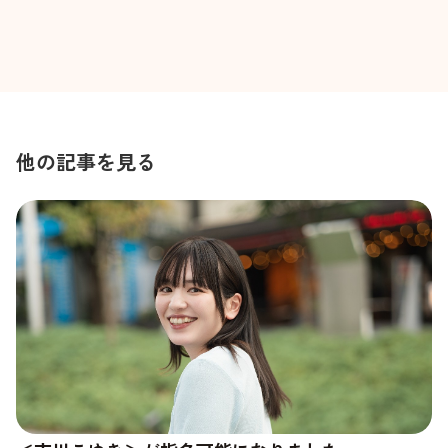
他の記事を見る