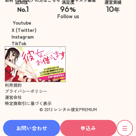
取材・メディアの方はこちら
キャスト募集
※
認知度
満足度
運営実績
1
96
10
No.
%
年
※自社調べ
Follow us
Youtube
X (Twitter)
Instagram
TikTok
利用規約
プライバシーポリシー
運営会社
特定商取引に基づく表示
© 2013 レンタル彼女PREMIUM
お問い合わせ
申込み