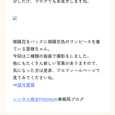
少しだけ、ブログでもお見せしますね。
紫陽花をバックに紫陽花色のワンピースを着
ている里穂ちゃん。
今回は二種類の服装で撮影をしました。
他にもたくさん新しい写真がありますので、
気になった方は是非、プロフィールページで
見てみてくださいね。
⇒
望月里穂
レンタル彼女PREMIUM
事務局ブログ