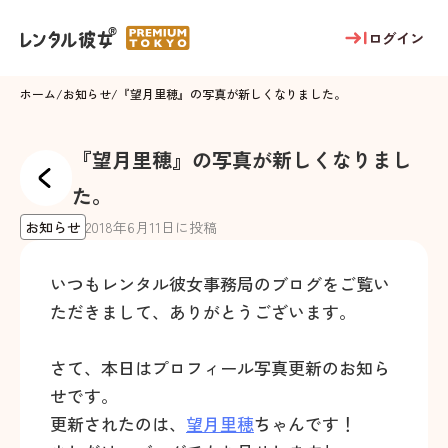
ログイン
ホーム
/
お知らせ
/
『望月里穂』の写真が新しくなりました。
『望月里穂』の写真が新しくなりまし
た。
お知らせ
2018
年
6
月
11
日に投稿
いつもレンタル彼女事務局のブログをご覧い
ただきまして、ありがとうございます。
さて、本日はプロフィール写真更新のお知ら
せです。
更新されたのは、
望月里穂
ちゃんです！