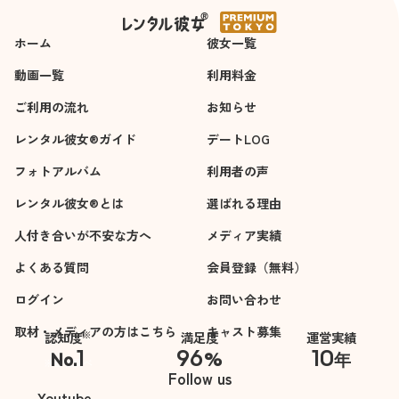
ホーム
彼女一覧
動画一覧
利用料金
ご利用の流れ
お知らせ
レンタル彼女®ガイド
デートLOG
フォトアルバム
利用者の声
レンタル彼女®とは
選ばれる理由
人付き合いが不安な方へ
メディア実績
よくある質問
会員登録（無料）
ログイン
お問い合わせ
取材・メディアの方はこちら
キャスト募集
※
認知度
満足度
運営実績
1
96
10
No.
%
年
※自社調べ
Follow us
Youtube