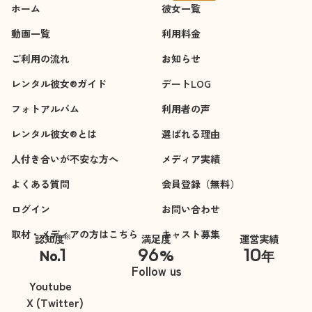
ホーム
彼女一覧
動画一覧
利用料金
ご利用の流れ
お知らせ
レンタル彼女®ガイド
デートLOG
フォトアルバム
利用者の声
レンタル彼女®とは
選ばれる理由
人付き合いが不安な方へ
メディア実績
よくある質問
会員登録（無料）
ログイン
お問い合わせ
取材・メディアの方はこちら
キャスト募集
※
認知度
満足度
運営実績
1
96
10
No.
%
年
※自社調べ
Follow us
Youtube
X (Twitter)