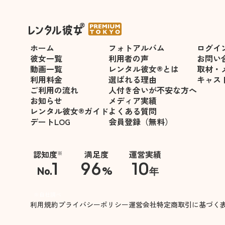
＜吉川こゆき＞が指名可能にな
ホーム
フォトアルバム
ログイ
彼女一覧
利用者の声
お問い
動画一覧
レンタル彼女®とは
取材・
利用料金
選ばれる理由
キャス
ご利用の流れ
人付き合いが不安な方へ
お知らせ
メディア実績
レンタル彼女®ガイド
よくある質問
デートLOG
会員登録（無料）
認知度
満足度
運営実績
※
1
96
10
No.
%
年
※自社調べ
利用規約
プライバシーポリシー
運営会社
特定商取引に基づく