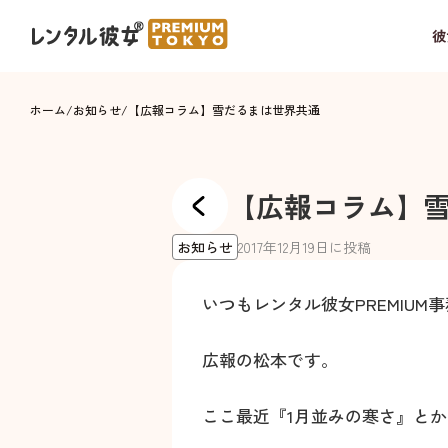
彼
ホーム
/
お知らせ
/
【広報コラム】雪だるまは世界共通
【広報コラム】
お知らせ
2017
年
12
月
19
日に投稿
いつもレンタル彼女PREMIU
広報の松本です。
ここ最近『1月並みの寒さ』と