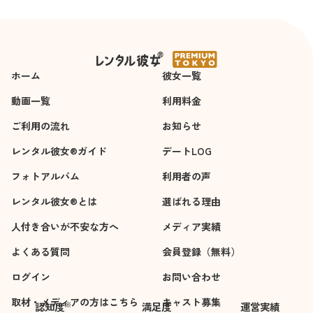
＜杉崎澪＞の新しい写真が追加されました
ホーム
彼女一覧
動画一覧
利用料金
ご利用の流れ
お知らせ
レンタル彼女®ガイド
デートLOG
フォトアルバム
利用者の声
レンタル彼女®とは
選ばれる理由
人付き合いが不安な方へ
メディア実績
よくある質問
会員登録（無料）
ログイン
お問い合わせ
取材・メディアの方はこちら
キャスト募集
※
認知度
満足度
運営実績