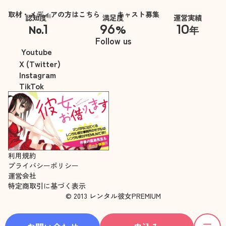
取材・メディアの方はこちら
キャスト募集
※
認知度
満足度
運営実績
1
96
10
No.
%
年
※自社調べ
Follow us
Youtube
X (Twitter)
Instagram
TikTok
利用規約
プライバシーポリシー
運営会社
特定商取引に基づく表示
© 2013 レンタル彼女PREMIUM