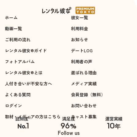
ホーム
彼女一覧
動画一覧
利用料金
ご利用の流れ
お知らせ
レンタル彼女®ガイド
デートLOG
フォトアルバム
利用者の声
レンタル彼女®とは
選ばれる理由
人付き合いが不安な方へ
メディア実績
よくある質問
会員登録（無料）
ログイン
お問い合わせ
取材・メディアの方はこちら
キャスト募集
※
認知度
満足度
運営実績
1
96
10
No.
%
年
※自社調べ
Follow us