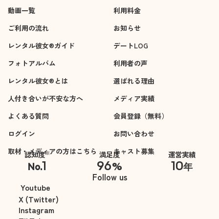
動画一覧
利用料金
ご利用の流れ
お知らせ
レンタル彼女®ガイド
デートLOG
フォトアルバム
利用者の声
レンタル彼女®とは
選ばれる理由
人付き合いが不安な方へ
メディア実績
よくある質問
会員登録（無料）
ログイン
お問い合わせ
取材・メディアの方はこちら
キャスト募集
※
認知度
満足度
運営実績
1
96
10
No.
%
年
※自社調べ
Follow us
Youtube
X (Twitter)
Instagram