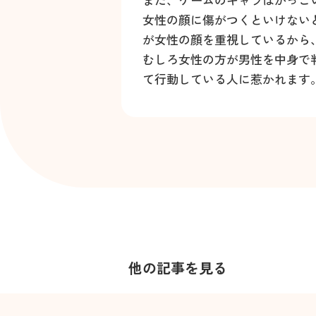
女性の顔に傷がつくといけない
が女性の顔を重視しているから
むしろ女性の方が男性を中身で
て行動している人に惹かれます
他の記事を見る