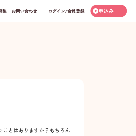
申込み
募集
お問い合わせ
ログイン/会員登録
たことはありますか？もちろん