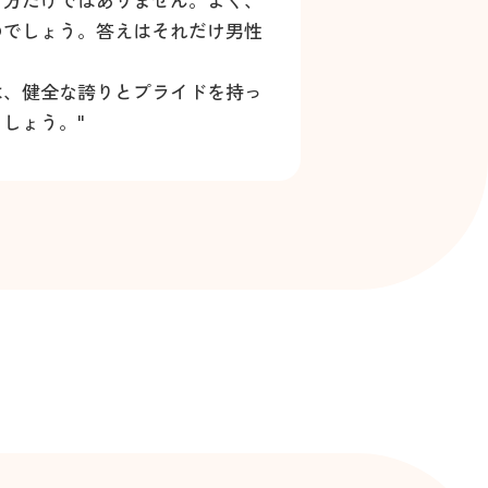
のでしょう。答えはそれだけ男性
は、健全な誇りとプライドを持っ
しょう。"