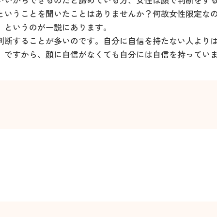
ということを聞いたことはありませんか？何故女性限定な
、というのが一説にあります。
判断することが多いのです。自分に自信を持たない人より
。ですから、顔に自信がなくても自分には自信を持っていま