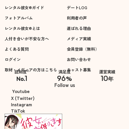
レンタル彼女®ガイド
デートLOG
フォトアルバム
利用者の声
レンタル彼女®とは
選ばれる理由
人付き合いが不安な方へ
メディア実績
よくある質問
会員登録（無料）
ログイン
お問い合わせ
取材・メディアの方はこちら
キャスト募集
※
認知度
満足度
運営実績
1
96
10
No.
%
年
※自社調べ
Follow us
Youtube
X (Twitter)
Instagram
TikTok