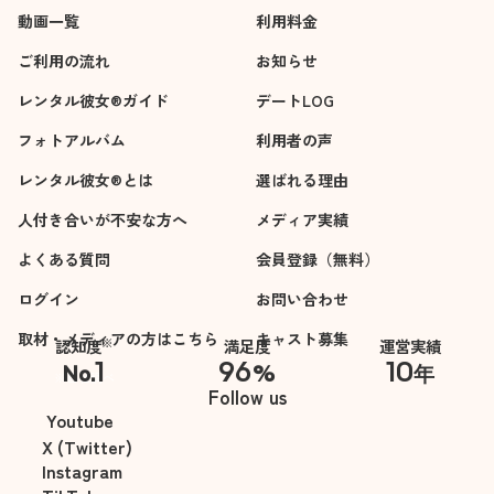
動画一覧
利用料金
ご利用の流れ
お知らせ
レンタル彼女®ガイド
デートLOG
フォトアルバム
利用者の声
レンタル彼女®とは
選ばれる理由
人付き合いが不安な方へ
メディア実績
よくある質問
会員登録（無料）
ログイン
お問い合わせ
取材・メディアの方はこちら
キャスト募集
※
認知度
満足度
運営実績
1
96
10
No.
%
年
※自社調べ
Follow us
Youtube
X (Twitter)
Instagram