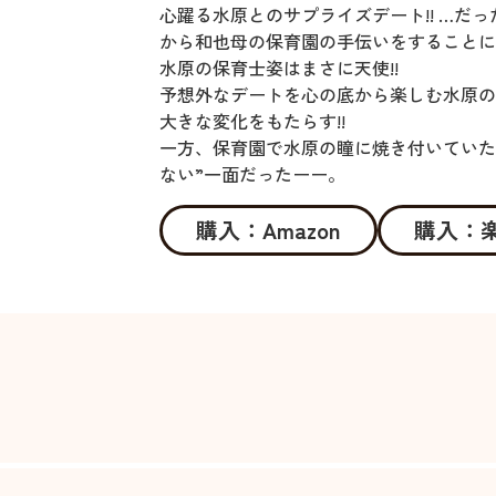
心躍る水原とのサプライズデート!! …だ
から和也母の保育園の手伝いをすること
水原の保育士姿はまさに天使!!
予想外なデートを心の底から楽しむ水原
大きな変化をもたらす!!
一方、保育園で水原の瞳に焼き付いていた
ない”一面だったーー。
購入：Amazon
購入：