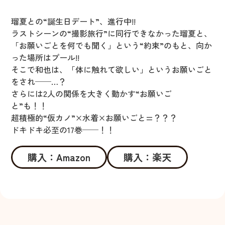
瑠夏との“誕生日デート”、進行中!!
ラストシーンの“撮影旅行”に同行できなかった瑠夏と、
「お願いごとを何でも聞く」という“約束”のもと、向か
った場所はプール!!
そこで和也は、「体に触れて欲しい」というお願いごと
をされ──…？
さらには2人の関係を大きく動かす“お願いご
と”も！！
超積極的“仮カノ”×水着×お願いごと=？？？
ドキドキ必至の17巻──！！
購入：Amazon
購入：楽天