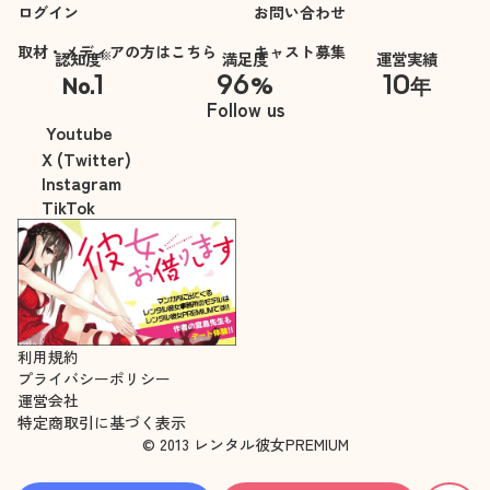
ログイン
お問い合わせ
取材・メディアの方はこちら
キャスト募集
※
認知度
満足度
運営実績
1
96
10
No.
%
年
※自社調べ
Follow us
Youtube
X (Twitter)
Instagram
TikTok
利用規約
プライバシーポリシー
運営会社
特定商取引に基づく表示
© 2013 レンタル彼女PREMIUM