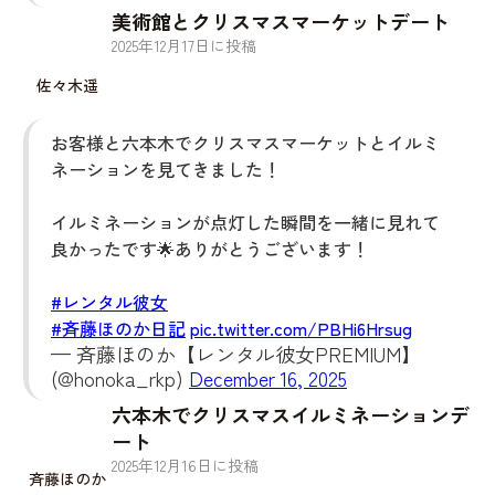
美術館とクリスマスマーケットデート
2025
年
12
月
17
日に投稿
佐々木遥
お客様と六本木でクリスマスマーケットとイルミ
ネーションを見てきました！
イルミネーションが点灯した瞬間を一緒に見れて
良かったです🌟ありがとうございます！
#レンタル彼女
#斉藤ほのか日記
pic.twitter.com/PBHi6Hrsug
— 斉藤ほのか【レンタル彼女PREMIUM】
(@honoka_rkp)
December 16, 2025
六本木でクリスマスイルミネーションデ
ート
2025
年
12
月
16
日に投稿
斉藤ほのか