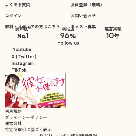
よくある質問
会員登録（無料）
ログイン
お問い合わせ
取材・メディアの方はこちら
キャスト募集
※
認知度
満足度
運営実績
1
96
10
No.
%
年
※自社調べ
Follow us
Youtube
X (Twitter)
Instagram
TikTok
利用規約
プライバシーポリシー
運営会社
特定商取引に基づく表示
© 2013 レンタル彼女PREMIUM