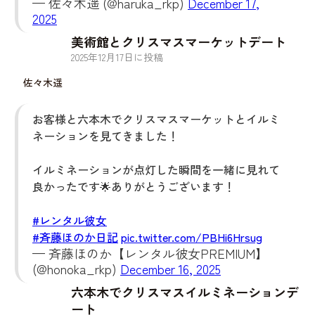
— 佐々木遥 (@haruka_rkp)
December 17,
2025
美術館とクリスマスマーケットデート
2025
年
12
月
17
日に投稿
佐々木遥
お客様と六本木でクリスマスマーケットとイルミ
ネーションを見てきました！
イルミネーションが点灯した瞬間を一緒に見れて
良かったです🌟ありがとうございます！
#レンタル彼女
#斉藤ほのか日記
pic.twitter.com/PBHi6Hrsug
— 斉藤ほのか【レンタル彼女PREMIUM】
(@honoka_rkp)
December 16, 2025
六本木でクリスマスイルミネーションデ
ート