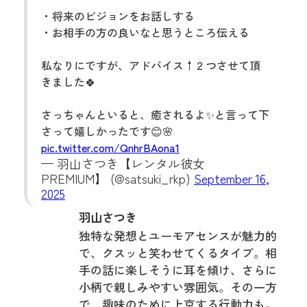
・将来のビジョンをお話しする
・お相手の方の良いなと思うところ伝える
私なりにですが、アドバイス↑２つさせて頂
きました🍀
さっちゃんといると、癒されるよ✨と言って下
さって嬉しかったです😊🌸
pic.twitter.com/QnhrBAona1
— 羽山さつき【レンタル彼女
PREMIUM】 (@satsuki_rkp)
September 16,
2025
羽山さつき
独特な発想とユーモアセンスが魅力的
で、クスッと笑わせてくるタイプ。相
手の話に楽しそうに耳を傾け、さらに
小柄で親しみやすい雰囲気。その一方
で、趣味のために上京する行動力も。