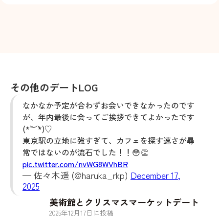
その他のデートLOG
なかなか予定が合わずお会いできなかったのです
が、年内最後に会ってご挨拶できてよかったです
(*´︶`*)♡
東京駅の立地に強すぎて、カフェを探す速さが尋
常ではないのが流石でした！！😳👏
pic.twitter.com/nvWG8WVhBR
— 佐々木遥 (@haruka_rkp)
December 17,
2025
美術館とクリスマスマーケットデート
2025
年
12
月
17
日に投稿