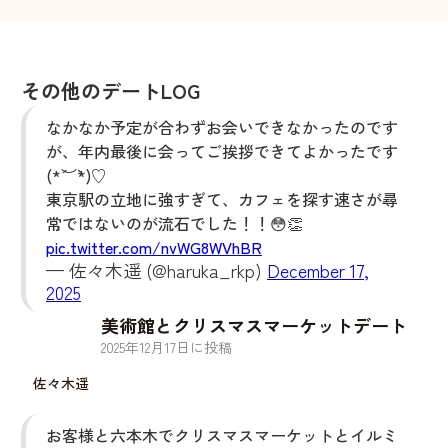
その他のデートLOG
なかなか予定が合わずお会いできなかったのです
が、年内最後に会ってご挨拶できてよかったです
(*´︶`*)♡
東京駅の立地に強すぎて、カフェを探す速さが尋
常ではないのが流石でした！！😳👏
pic.twitter.com/nvWG8WVhBR
— 佐々木遥 (@haruka_rkp)
December 17,
2025
美術館とクリスマスマーケットデート
2025
年
12
月
17
日に投稿
佐々木遥
お客様と六本木でクリスマスマーケットとイルミ