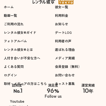
ホーム
彼女一覧
動画一覧
利用料金
ご利用の流れ
お知らせ
レンタル彼女®ガイド
デートLOG
フォトアルバム
利用者の声
レンタル彼女®とは
選ばれる理由
人付き合いが不安な方へ
メディア実績
よくある質問
会員登録（無料）
ログイン
お問い合わせ
取材・メディアの方はこちら
キャスト募集
※
認知度
満足度
運営実績
1
96
10
No.
%
年
※自社調べ
Follow us
Youtube