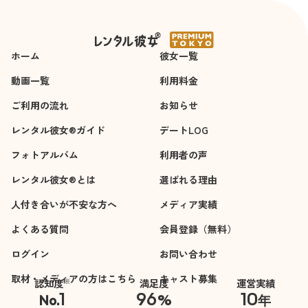
ホーム
彼女一覧
動画一覧
利用料金
ご利用の流れ
お知らせ
レンタル彼女®ガイド
デートLOG
フォトアルバム
利用者の声
レンタル彼女®とは
選ばれる理由
人付き合いが不安な方へ
メディア実績
よくある質問
会員登録（無料）
ログイン
お問い合わせ
取材・メディアの方はこちら
キャスト募集
※
認知度
満足度
運営実績
1
96
10
No.
%
年
※自社調べ