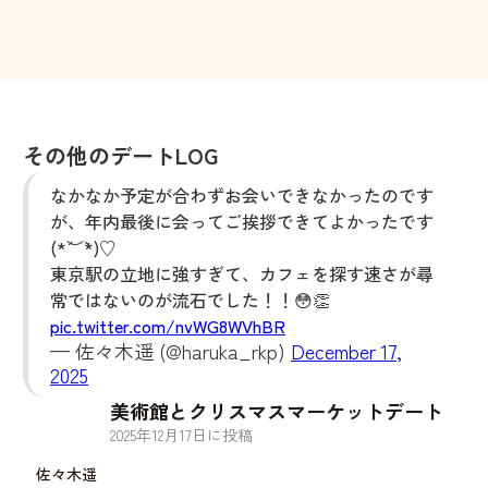
その他のデートLOG
なかなか予定が合わずお会いできなかったのです
が、年内最後に会ってご挨拶できてよかったです
(*´︶`*)♡
東京駅の立地に強すぎて、カフェを探す速さが尋
常ではないのが流石でした！！😳👏
pic.twitter.com/nvWG8WVhBR
— 佐々木遥 (@haruka_rkp)
December 17,
2025
美術館とクリスマスマーケットデート
2025
年
12
月
17
日に投稿
佐々木遥