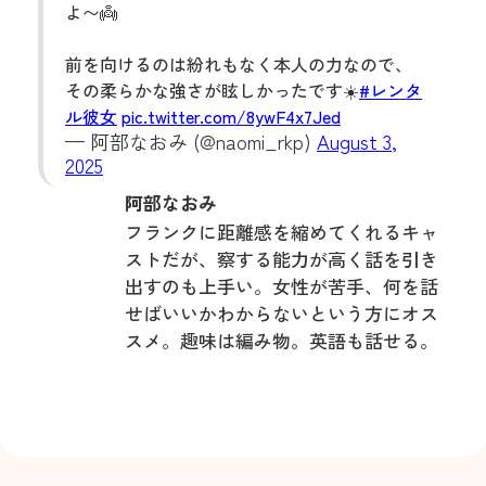
よ〜👼
前を向けるのは紛れもなく本人の力なので、
その柔らかな強さが眩しかったです☀️
#レンタ
ル彼女
pic.twitter.com/8ywF4x7Jed
— 阿部なおみ (@naomi_rkp)
August 3,
2025
阿部なおみ
フランクに距離感を縮めてくれるキャ
ストだが、察する能力が高く話を引き
出すのも上手い。女性が⁨⁩苦手、何を話
せばいいかわからないという方にオス
スメ。趣味は編み物。英語も話せる。