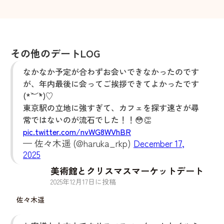
その他のデートLOG
なかなか予定が合わずお会いできなかったのです
が、年内最後に会ってご挨拶できてよかったです
(*´︶`*)♡
東京駅の立地に強すぎて、カフェを探す速さが尋
常ではないのが流石でした！！😳👏
pic.twitter.com/nvWG8WVhBR
— 佐々木遥 (@haruka_rkp)
December 17,
2025
美術館とクリスマスマーケットデート
2025
年
12
月
17
日に投稿
佐々木遥