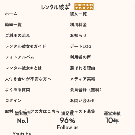
ホーム
彼女一覧
動画一覧
利用料金
ご利用の流れ
お知らせ
レンタル彼女®ガイド
デートLOG
フォトアルバム
利用者の声
レンタル彼女®とは
選ばれる理由
人付き合いが不安な方へ
メディア実績
よくある質問
会員登録（無料）
ログイン
お問い合わせ
取材・メディアの方はこちら
キャスト募集
※
認知度
満足度
運営実績
1
96
10
No.
%
年
※自社調べ
Follow us
Youtube