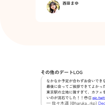
西田まゆ
その他のデートLOG
なかなか予定が合わずお会いでき
最後に会ってご挨拶できてよかったです
東京駅の立地に強すぎて、カフェ
いのが流石でした！！😳👏
pic.tw
— 佐々木遥 (@haruka_rkp)
Dec