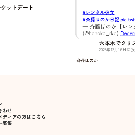
ーケットデート
#レンタル彼女
#斉藤ほのか日記
pic.tw
— 斉藤ほのか【レンタ
(@honoka_rkp)
Decem
六本木でクリ
2025
年
12
月
16
日に投
斉藤ほのか
ン
合わせ
メディアの方はこちら
ト募集