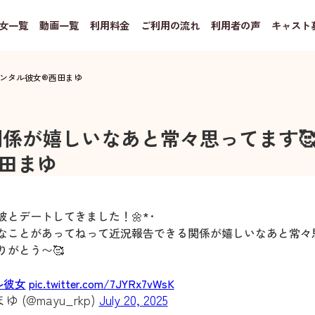
女一覧
動画一覧
利用料金
ご利用の流れ
利用者の声
キャスト
ンタル彼女®
西田まゆ
係が嬉しいなあと常々思ってます
田まゆ
彼とデートしてきました！🌼*･
なことがあってねって近況報告できる関係が嬉しいなあと常々
りがとう〜🥰
ル彼女
pic.twitter.com/7JYRx7vWsK
ゆ (@mayu_rkp)
July 20, 2025