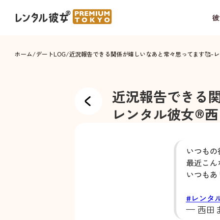
彼
ホーム
/
デートLOG
/
近況報告できる関係が嬉しいなあと常々思ってます🥰
-
レ
近況報告できる関
レンタル彼女®
西
いつもの
最近こん
いつもあ
#レンタ
— 西田ま