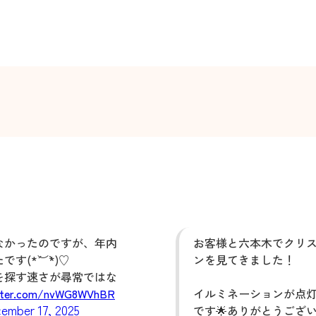
なかったのですが、年内
お客様と六本木でクリ
(*´︶`*)♡
ンを見てきました！
を探す速さが尋常ではな
itter.com/nvWG8WVhBR
イルミネーションが点
ember 17, 2025
です🌟ありがとうござ