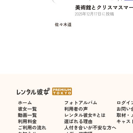
美術館とクリスマスマ
2025
年
12
月
17
日に投稿
佐々木遥
ホーム
フォトアルバム
ログイ
彼女一覧
利用者の声
お問い
動画一覧
レンタル彼女®とは
取材・
利用料金
選ばれる理由
キャス
ご利用の流れ
人付き合いが不安な方へ