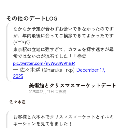
その他のデートLOG
なかなか予定が合わずお会いできなかったのです
が、年内最後に会ってご挨拶できてよかったです
(*´︶`*)♡
東京駅の立地に強すぎて、カフェを探す速さが尋
常ではないのが流石でした！！😳👏
pic.twitter.com/nvWG8WVhBR
— 佐々木遥 (@haruka_rkp)
December 17,
2025
美術館とクリスマスマーケットデート
2025
年
12
月
17
日に投稿
佐々木遥
お客様と六本木でクリスマスマーケットとイルミ
ネーションを見てきました！