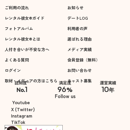
ご利用の流れ
お知らせ
レンタル彼女®ガイド
デートLOG
フォトアルバム
利用者の声
レンタル彼女®とは
選ばれる理由
人付き合いが不安な方へ
メディア実績
よくある質問
会員登録（無料）
ログイン
お問い合わせ
取材・メディアの方はこちら
キャスト募集
※
認知度
満足度
運営実績
1
96
10
No.
%
年
※自社調べ
Follow us
Youtube
X (Twitter)
Instagram
TikTok