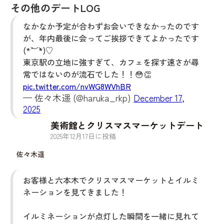
その他のデートLOG
なかなか予定が合わずお会いできなかったのです
が、年内最後に会ってご挨拶できてよかったです
(*´︶`*)♡
東京駅の立地に強すぎて、カフェを探す速さが尋
常ではないのが流石でした！！😳👏
pic.twitter.com/nvWG8WVhBR
— 佐々木遥 (@haruka_rkp)
December 17,
2025
美術館とクリスマスマーケットデート
2025
年
12
月
17
日に投稿
佐々木遥
お客様と六本木でクリスマスマーケットとイルミ
ネーションを見てきました！
イルミネーションが点灯した瞬間を一緒に見れて