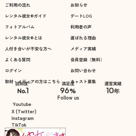
ご利用の流れ
お知らせ
レンタル彼女®ガイド
デートLOG
フォトアルバム
利用者の声
レンタル彼女®とは
選ばれる理由
人付き合いが不安な方へ
メディア実績
よくある質問
会員登録（無料）
ログイン
お問い合わせ
取材・メディアの方はこちら
キャスト募集
※
認知度
満足度
運営実績
1
96
10
No.
%
年
※自社調べ
Follow us
Youtube
X (Twitter)
Instagram
TikTok