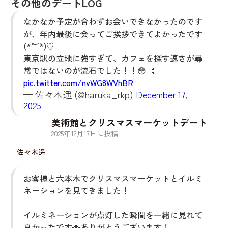
その他のデートLOG
なかなか予定が合わずお会いできなかったのです
が、年内最後に会ってご挨拶できてよかったです
(*´︶`*)♡
東京駅の立地に強すぎて、カフェを探す速さが尋
常ではないのが流石でした！！😳👏
pic.twitter.com/nvWG8WVhBR
— 佐々木遥 (@haruka_rkp)
December 17,
2025
美術館とクリスマスマーケットデート
2025
年
12
月
17
日に投稿
佐々木遥
お客様と六本木でクリスマスマーケットとイルミ
ネーションを見てきました！
イルミネーションが点灯した瞬間を一緒に見れて
良かったです🌟ありがとうございます！