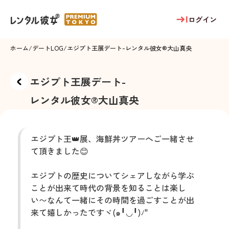
ログイン
ホーム
/
デートLOG
/
エジプト王展デート
-
レンタル彼女®
大山真央
エジプト王展デート
-
レンタル彼女®
大山真央
エジプト王👑展、海鮮丼ツアーへご一緒させ
て頂きました😊
エジプトの歴史についてシェアしながら学ぶ
ことが出来て時代の背景を知ることは楽し
い〜なんて一緒にその時間を過ごすことが出
来て嬉しかったですヾ(๑╹◡╹)ﾉ"