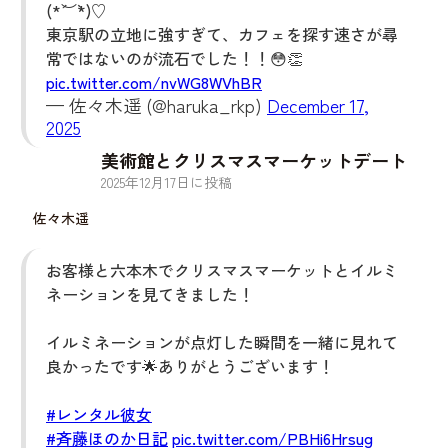
(*´︶`*)♡
東京駅の立地に強すぎて、カフェを探す速さが尋
常ではないのが流石でした！！😳👏
pic.twitter.com/nvWG8WVhBR
— 佐々木遥 (@haruka_rkp)
December 17,
2025
美術館とクリスマスマーケットデート
2025
年
12
月
17
日に投稿
佐々木遥
お客様と六本木でクリスマスマーケットとイルミ
ネーションを見てきました！
イルミネーションが点灯した瞬間を一緒に見れて
良かったです🌟ありがとうございます！
#レンタル彼女
#斉藤ほのか日記
pic.twitter.com/PBHi6Hrsug