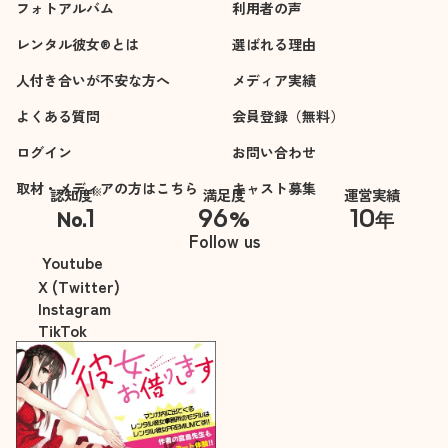
フォトアルバム
利用者の声
レンタル彼女®とは
選ばれる理由
人付き合いが不安な方へ
メディア実績
よくある質問
会員登録（無料）
ログイン
お問い合わせ
取材・メディアの方はこちら
キャスト募集
※
認知度
満足度
運営実績
1
96
10
No.
%
年
※自社調べ
Follow us
Youtube
X (Twitter)
Instagram
TikTok