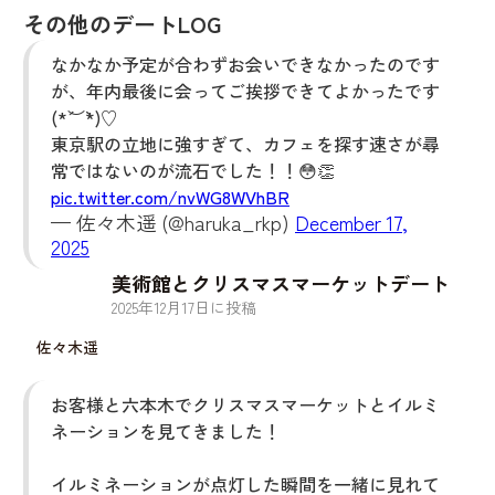
その他のデートLOG
なかなか予定が合わずお会いできなかったのです
が、年内最後に会ってご挨拶できてよかったです
(*´︶`*)♡
東京駅の立地に強すぎて、カフェを探す速さが尋
常ではないのが流石でした！！😳👏
pic.twitter.com/nvWG8WVhBR
— 佐々木遥 (@haruka_rkp)
December 17,
2025
美術館とクリスマスマーケットデート
2025
年
12
月
17
日に投稿
佐々木遥
お客様と六本木でクリスマスマーケットとイルミ
ネーションを見てきました！
イルミネーションが点灯した瞬間を一緒に見れて