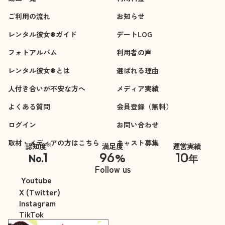
ご利用の流れ
お知らせ
レンタル彼女®ガイド
デートLOG
フォトアルバム
利用者の声
レンタル彼女®とは
選ばれる理由
人付き合いが不安な方へ
メディア実績
よくある質問
会員登録（無料）
ログイン
お問い合わせ
取材・メディアの方はこちら
キャスト募集
※
認知度
満足度
運営実績
1
96
10
No.
%
年
※自社調べ
Follow us
Youtube
X (Twitter)
Instagram
TikTok