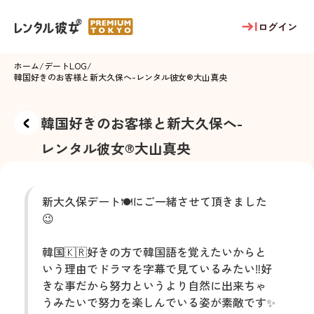
ログイン
ホーム
/
デートLOG
/
韓国好きのお客様と新大久保へ
-
レンタル彼女®
大山真央
韓国好きのお客様と新大久保へ
-
レンタル彼女®
大山真央
新大久保デート🍽️にご一緒させて頂きました
😉
韓国🇰🇷好きの方で韓国語を覚えたいからと
いう理由でドラマを字幕で見ているみたい‼️好
きな事だから努力というより自然に出来ちゃ
うみたいで努力を楽しんでいる姿が素敵です✨