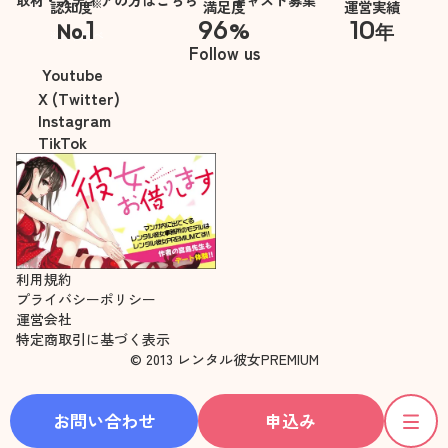
取材・メディアの方はこちら
キャスト募集
※
認知度
満足度
運営実績
1
96
10
No.
%
年
※自社調べ
Follow us
Youtube
X (Twitter)
Instagram
TikTok
利用規約
プライバシーポリシー
運営会社
特定商取引に基づく表示
© 2013 レンタル彼女PREMIUM
お問い合わせ
申込み