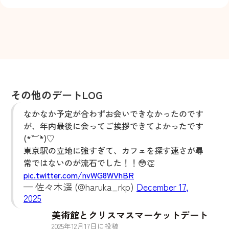
その他のデートLOG
なかなか予定が合わずお会いできなかったのです
が、年内最後に会ってご挨拶できてよかったです
(*´︶`*)♡
東京駅の立地に強すぎて、カフェを探す速さが尋
常ではないのが流石でした！！😳👏
pic.twitter.com/nvWG8WVhBR
— 佐々木遥 (@haruka_rkp)
December 17,
2025
美術館とクリスマスマーケットデート
2025
年
12
月
17
日に投稿