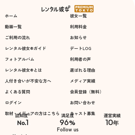
ホーム
彼女一覧
動画一覧
利用料金
ご利用の流れ
お知らせ
レンタル彼女®ガイド
デートLOG
フォトアルバム
利用者の声
レンタル彼女®とは
選ばれる理由
人付き合いが不安な方へ
メディア実績
よくある質問
会員登録（無料）
ログイン
お問い合わせ
取材・メディアの方はこちら
キャスト募集
※
認知度
満足度
運営実績
1
96
10
No.
%
年
※自社調べ
Follow us