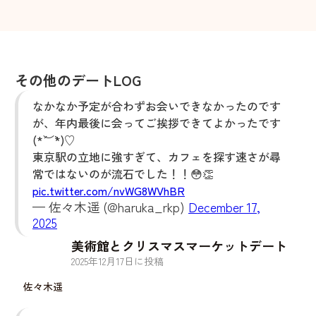
その他のデートLOG
なかなか予定が合わずお会いできなかったのです
が、年内最後に会ってご挨拶できてよかったです
(*´︶`*)♡
東京駅の立地に強すぎて、カフェを探す速さが尋
常ではないのが流石でした！！😳👏
pic.twitter.com/nvWG8WVhBR
— 佐々木遥 (@haruka_rkp)
December 17,
2025
美術館とクリスマスマーケットデート
2025
年
12
月
17
日に投稿
佐々木遥