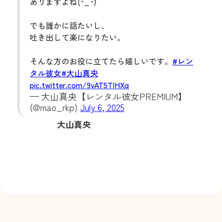
ありますよね(´･_･`)
でも誰かに話たいし、
吐き出して楽になりたい。
そんな方のお役に立てたら嬉しいです。
#レン
タル彼女
#大山真央
pic.twitter.com/9vAT5TlHXq
— 大山真央‎【レンタル彼女PREMIUM】
(@mao_rkp)
July 6, 2025
大山真央