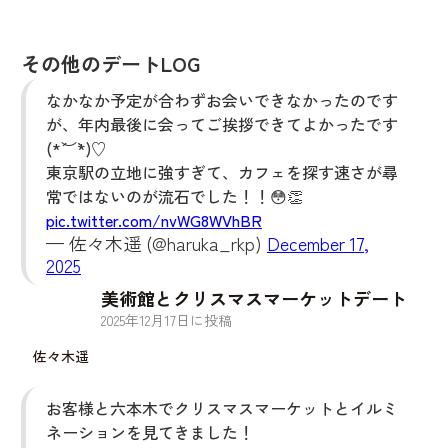
その他のデートLOG
なかなか予定が合わずお会いできなかったのです
が、年内最後に会ってご挨拶できてよかったです
(*´︶`*)♡
東京駅の立地に強すぎて、カフェを探す速さが尋
常ではないのが流石でした！！😳👏
pic.twitter.com/nvWG8WVhBR
— 佐々木遥 (@haruka_rkp)
December 17,
2025
美術館とクリスマスマーケットデート
2025
年
12
月
17
日に投稿
佐々木遥
お客様と六本木でクリスマスマーケットとイルミ
ネーションを見てきました！