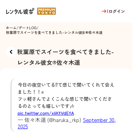
ログイン
ホーム
/
デートLOG
/
秋葉原でスイーツを食べてきました
-
レンタル彼女®
佐々木遥
秋葉原でスイーツを食べてきました
-
レンタル彼女®
佐々木遥
今日の夜空いてる⁉️て感じで聞いてくれて会え
ました！！✊
フッ軽さんでよくこんな感じで聞いてくださ
るのとっても嬉しいです🎶
pic.twitter.com/xIiKtVdEfA
— 佐々木遥 (@haruka_rkp)
September 30,
2025