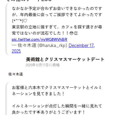
なかなか予定が合わずお会いできなかったのです
が、年内最後に会ってご挨拶できてよかったです
(*´︶`*)♡
東京駅の立地に強すぎて、カフェを探す速さが尋
常ではないのが流石でした！！😳👏
pic.twitter.com/nvWG8WVhBR
— 佐々木遥 (@haruka_rkp)
December 17,
2025
美術館とクリスマスマーケットデート
2025
年
12
月
17
日に投稿
佐々木遥
お客様と六本木でクリスマスマーケットとイルミ
ネーションを見てきました！
イルミネーションが点灯した瞬間を一緒に見れて
良かったです🌟ありがとうございます！