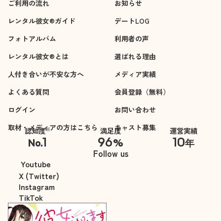
ご利用の流れ
お知らせ
レンタル彼女®ガイド
デートLOG
フォトアルバム
利用者の声
レンタル彼女®とは
選ばれる理由
人付き合いが不安な方へ
メディア実績
よくある質問
会員登録（無料）
ログイン
お問い合わせ
取材・メディアの方はこちら
キャスト募集
※
認知度
満足度
運営実績
1
96
10
No.
%
年
※自社調べ
Follow us
Youtube
X (Twitter)
Instagram
TikTok