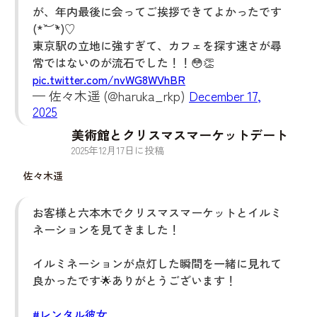
が、年内最後に会ってご挨拶できてよかったです
(*´︶`*)♡
東京駅の立地に強すぎて、カフェを探す速さが尋
常ではないのが流石でした！！😳👏
pic.twitter.com/nvWG8WVhBR
— 佐々木遥 (@haruka_rkp)
December 17,
2025
美術館とクリスマスマーケットデート
2025
年
12
月
17
日に投稿
佐々木遥
お客様と六本木でクリスマスマーケットとイルミ
ネーションを見てきました！
イルミネーションが点灯した瞬間を一緒に見れて
良かったです🌟ありがとうございます！
#レンタル彼女