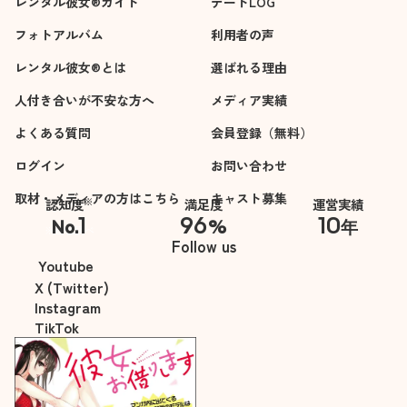
レンタル彼女®ガイド
デートLOG
フォトアルバム
利用者の声
レンタル彼女®とは
選ばれる理由
人付き合いが不安な方へ
メディア実績
よくある質問
会員登録（無料）
ログイン
お問い合わせ
取材・メディアの方はこちら
キャスト募集
※
認知度
満足度
運営実績
1
96
10
No.
%
年
※自社調べ
Follow us
Youtube
X (Twitter)
Instagram
TikTok