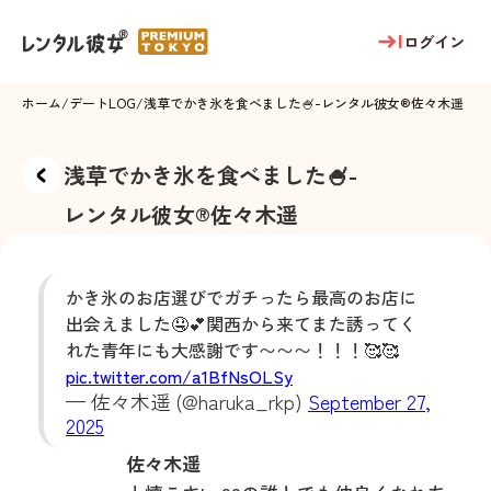
ログイン
ホーム
/
デートLOG
/
浅草でかき氷を食べました🍧
-
レンタル彼女®
佐々木遥
浅草でかき氷を食べました🍧
-
レンタル彼女®
佐々木遥
かき氷のお店選びでガチったら最高のお店に
出会えました🤤💕関西から来てまた誘ってく
れた青年にも大感謝です〜〜〜！！！🥰🥰
pic.twitter.com/a1BfNsOLSy
— 佐々木遥 (@haruka_rkp)
September 27,
2025
佐々木遥