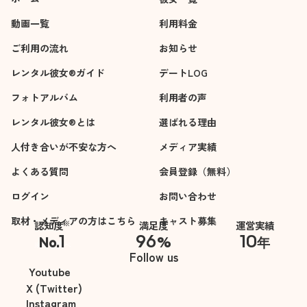
動画一覧
利用料金
ご利用の流れ
お知らせ
レンタル彼女®ガイド
デートLOG
フォトアルバム
利用者の声
レンタル彼女®とは
選ばれる理由
人付き合いが不安な方へ
メディア実績
よくある質問
会員登録（無料）
ログイン
お問い合わせ
取材・メディアの方はこちら
キャスト募集
※
認知度
満足度
運営実績
1
96
10
No.
%
年
※自社調べ
Follow us
Youtube
X (Twitter)
Instagram