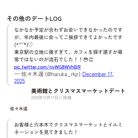
その他のデートLOG
なかなか予定が合わずお会いできなかったのです
が、年内最後に会ってご挨拶できてよかったです
(*´︶`*)♡
東京駅の立地に強すぎて、カフェを探す速さが尋
常ではないのが流石でした！！😳👏
pic.twitter.com/nvWG8WVhBR
— 佐々木遥 (@haruka_rkp)
December 17,
2025
美術館とクリスマスマーケットデート
2025
年
12
月
17
日に投稿
佐々木遥
お客様と六本木でクリスマスマーケットとイルミ
ネーションを見てきました！