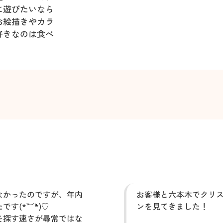
に遊びたいなら
お絵描きやカラ
好きなのは食べ
なかったのですが、年内
お客様と六本木でクリ
(*´︶`*)♡
ンを見てきました！
を探す速さが尋常ではな