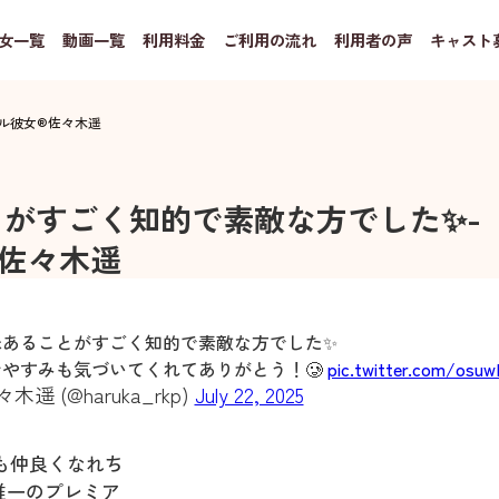
女一覧
動画一覧
利用料金
ご利用の流れ
利用者の声
キャスト
ル彼女®
佐々木遥
とがすごく知的で素敵な方でした✨
-
佐々木遥
味あることがすごく知的で素敵な方でした✨
やすみも気づいてくれてありがとう！🥲
pic.twitter.com/osu
木遥 (@haruka_rkp)
July 22, 2025
でも仲良くなれち
唯一のプレミア