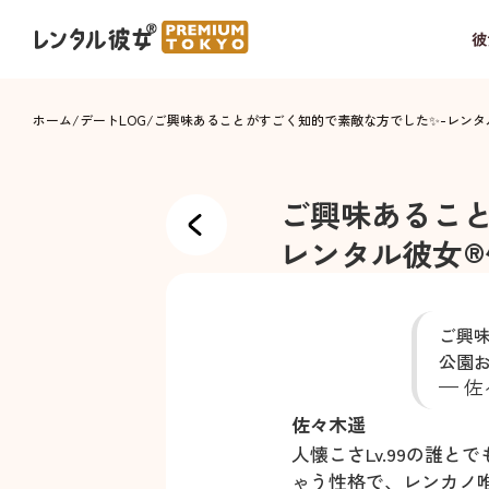
彼
ホーム
/
デートLOG
/
ご興味あることがすごく知的で素敵な方でした✨
-
レンタ
ご興味あるこ
レンタル彼女®
ご興
公園お
— 佐々
佐々木遥
人懐こさLv.99の誰と
ゃう性格で、レンカノ