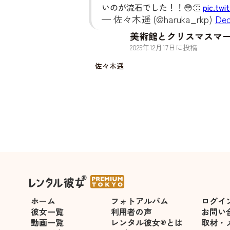
いのが流石でした！！😳👏
pic.tw
— 佐々木遥 (@haruka_rkp)
Dec
美術館とクリスマスマ
2025
年
12
月
17
日に投稿
佐々木遥
ホーム
フォトアルバム
ログイ
彼女一覧
利用者の声
お問い
動画一覧
レンタル彼女®とは
取材・