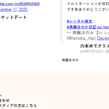
itter.com/nvWG8WVhBR
イルミネーションが点
ember 17, 2025
です🌟ありがとうござ
ーケットデート
#レンタル彼女
#斉藤ほのか日記
pic.tw
— 斉藤ほのか【レンタ
(@honoka_rkp)
Decem
六本木でクリ
2025
年
12
月
16
日に投
斉藤ほのか
ン
合わせ
メディアの方はこちら