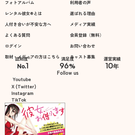
フォトアルバム
利用者の声
レンタル彼女®とは
選ばれる理由
人付き合いが不安な方へ
メディア実績
よくある質問
会員登録（無料）
ログイン
お問い合わせ
取材・メディアの方はこちら
キャスト募集
※
認知度
満足度
運営実績
1
96
10
No.
%
年
※自社調べ
Follow us
Youtube
X (Twitter)
Instagram
TikTok