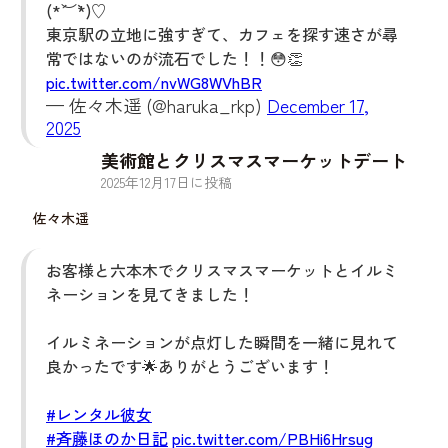
(*´︶`*)♡
東京駅の立地に強すぎて、カフェを探す速さが尋
常ではないのが流石でした！！😳👏
pic.twitter.com/nvWG8WVhBR
— 佐々木遥 (@haruka_rkp)
December 17,
2025
美術館とクリスマスマーケットデート
2025
年
12
月
17
日に投稿
佐々木遥
お客様と六本木でクリスマスマーケットとイルミ
ネーションを見てきました！
イルミネーションが点灯した瞬間を一緒に見れて
良かったです🌟ありがとうございます！
#レンタル彼女
#斉藤ほのか日記
pic.twitter.com/PBHi6Hrsug