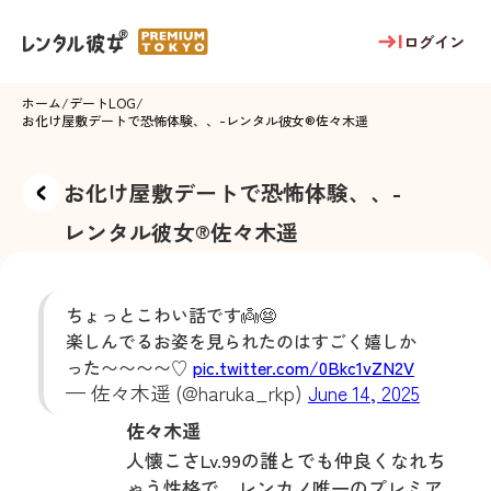
ログイン
ホーム
/
デートLOG
/
お化け屋敷デートで恐怖体験、、
-
レンタル彼女®
佐々木遥
お化け屋敷デートで恐怖体験、、
-
レンタル彼女®
佐々木遥
ちょっとこわい話です👼😨
楽しんでるお姿を見られたのはすごく嬉しか
った〜〜〜〜♡
pic.twitter.com/0Bkc1vZN2V
— 佐々木遥 (@haruka_rkp)
June 14, 2025
佐々木遥
人懐こさLv.99の誰とでも仲良くなれち
ゃう性格で、レンカノ唯一のプレミア