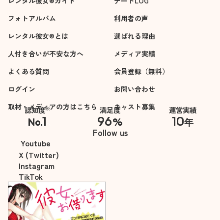
レンタル彼女®ガイド
デートLOG
フォトアルバム
利用者の声
レンタル彼女®とは
選ばれる理由
人付き合いが不安な方へ
メディア実績
よくある質問
会員登録（無料）
ログイン
お問い合わせ
取材・メディアの方はこちら
キャスト募集
※
認知度
満足度
運営実績
1
96
10
No.
%
年
※自社調べ
Follow us
Youtube
X (Twitter)
Instagram
TikTok