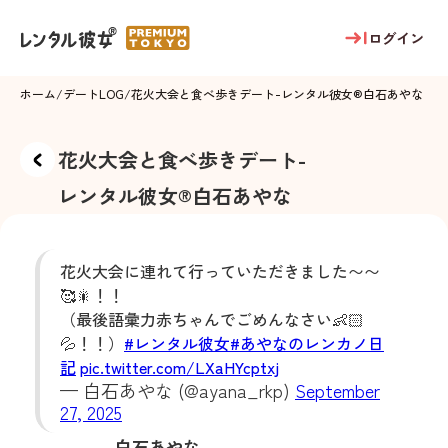
ログイン
ホーム
/
デートLOG
/
花火大会と食べ歩きデート
-
レンタル彼女®
白石あやな
花火大会と食べ歩きデート
-
レンタル彼女®
白石あやな
花火大会に連れて行っていただきました〜〜
🥰🎇！！
（最後語彙力赤ちゃんでごめんなさい👶🏻
💦！！）
#レンタル彼女
#あやなのレンカノ日
記
pic.twitter.com/LXaHYcptxj
— 白石あやな (@ayana_rkp)
September
27, 2025
白石あやな