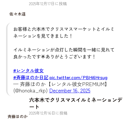
2025
年
12
月
17
日に投稿
佐々木遥
お客様と六本木でクリスマスマーケットとイルミ
ネーションを見てきました！
イルミネーションが点灯した瞬間を一緒に見れて
良かったです🌟ありがとうございます！
#レンタル彼女
#斉藤ほのか日記
pic.twitter.com/PBHi6Hrsug
— 斉藤ほのか【レンタル彼女PREMIUM】
(@honoka_rkp)
December 16, 2025
六本木でクリスマスイルミネーションデ
ート
2025
年
12
月
16
日に投稿
斉藤ほのか