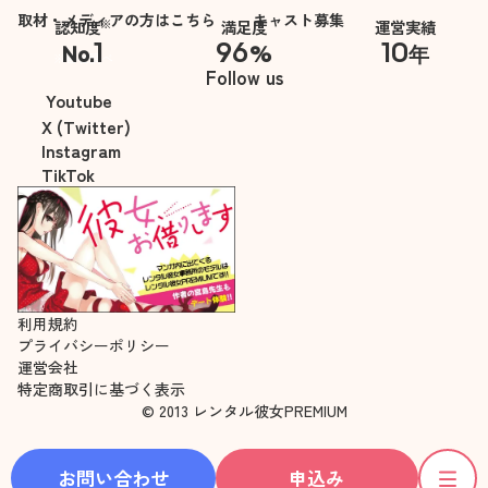
取材・メディアの方はこちら
キャスト募集
※
認知度
満足度
運営実績
1
96
10
No.
%
年
※自社調べ
Follow us
Youtube
X (Twitter)
Instagram
TikTok
利用規約
プライバシーポリシー
運営会社
特定商取引に基づく表示
© 2013 レンタル彼女PREMIUM
お問い合わせ
申込み